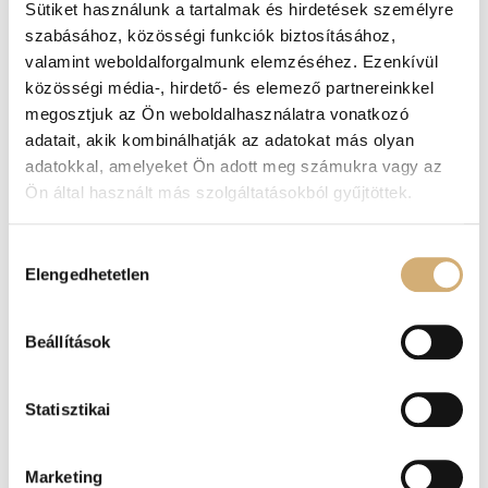
Sütiket használunk a tartalmak és hirdetések személyre
szabásához, közösségi funkciók biztosításához,
-20%
valamint weboldalforgalmunk elemzéséhez. Ezenkívül
közösségi média-, hirdető- és elemező partnereinkkel
megosztjuk az Ön weboldalhasználatra vonatkozó
adatait, akik kombinálhatják az adatokat más olyan
adatokkal, amelyeket Ön adott meg számukra vagy az
Ön által használt más szolgáltatásokból gyűjtöttek.
Lux by Dessi 149 piros
Lux by Dessi 149 csoki
Hozzájárulás
papucs
perla papucs
Elengedhetetlen
kiválasztása
37.900
Ft
37.900
Ft
30.320
Ft
Beállítások
-20%
Statisztikai
Marketing