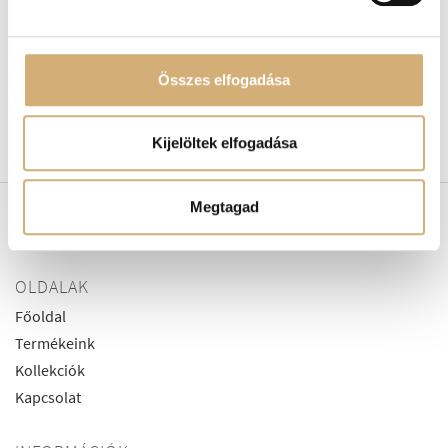
Lux by Dessi 922 fehér
Lux by Dessi 926 bézs-
Összes elfogadása
telitalpú
arany telitalpú
39.900
Ft
37.900
Ft
30.320
Ft
Kijelöltek elfogadása
Megtagad
OLDALAK
Főoldal
Termékeink
Kollekciók
Kapcsolat