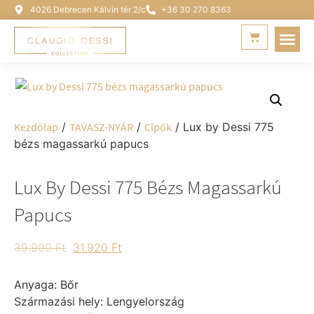
4026 Debrecen Kálvin tér 2/c
+36 30 270 8363
Kezdőlap
/
TAVASZ-NYÁR
/
Cipők
/ Lux by Dessi 775
bézs magassarkú papucs
Lux By Dessi 775 Bézs Magassarkú
Papucs
39.900
Ft
31.920
Ft
Anyaga: Bőr
Származási hely: Lengyelország