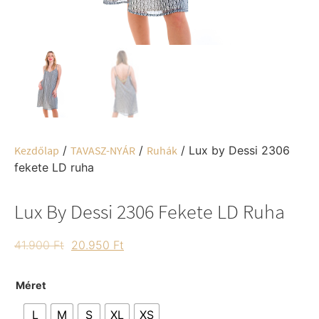
Kezdőlap
/
TAVASZ-NYÁR
/
Ruhák
/ Lux by Dessi 2306
fekete LD ruha
Lux By Dessi 2306 Fekete LD Ruha
41.900
Ft
20.950
Ft
Méret
L
M
S
XL
XS