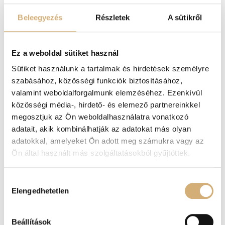
Beleegyezés
Részletek
A sütikről
Ez a weboldal sütiket használ
Lux by Dessi 2301 fekete LD
Lux by Dessi 2304 fekete LD
Sütiket használunk a tartalmak és hirdetések személyre
body
tunika
szabásához, közösségi funkciók biztosításához,
24.900
Ft
19.920
Ft
39.900
Ft
31.920
Ft
valamint weboldalforgalmunk elemzéséhez. Ezenkívül
közösségi média-, hirdető- és elemező partnereinkkel
Opciók választása
Opciók választása
megosztjuk az Ön weboldalhasználatra vonatkozó
adatait, akik kombinálhatják az adatokat más olyan
adatokkal, amelyeket Ön adott meg számukra vagy az
Akció!
Akció!
Ön által használt más szolgáltatásokból gyűjtöttek.
Hozzájárulás
Elengedhetetlen
kiválasztása
Beállítások