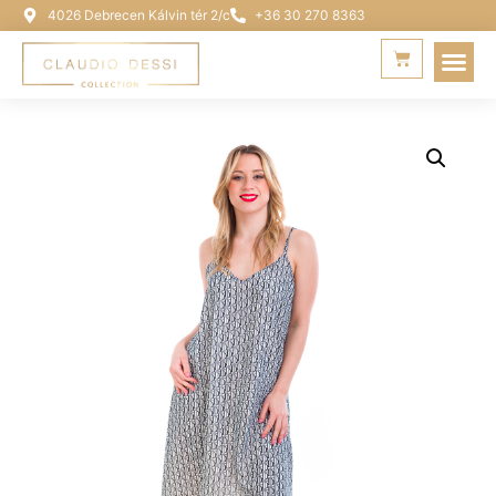
4026 Debrecen Kálvin tér 2/c
+36 30 270 8363