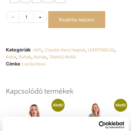
-
+
Kosárba teszem
Kategóriák
-50%
,
Claudio Dessi Napok
,
LEÉRTÉKELÉS
,
Ruha
,
Ruhák
,
Ruhák
,
TAVASZ-NYÁR
Címke
Lux by Dessi
Kapcsolódó termékek
Akció!
Akció!