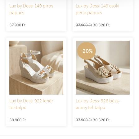
Lux by Dessi 149 piros
Lux by Dessi 149 csoki
papucs
perla papucs
37.900
Ft
37.900
Ft
30.320
Ft
-20%
Lux by Dessi 922 fehér
Lux by Dessi 926 bézs-
telitalpú
arany telitalpú
39.900
Ft
37.900
Ft
30.320
Ft