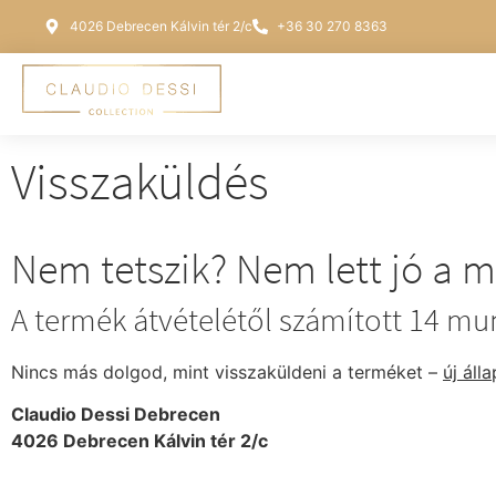
4026 Debrecen Kálvin tér 2/c
+36 30 270 8363
Visszaküldés
Nem tetszik? Nem lett jó a 
A termék átvételétől számított 14 mun
Nincs más dolgod, mint visszaküldeni a terméket –
új áll
Claudio Dessi Debrecen
4026 Debrecen Kálvin tér 2/c