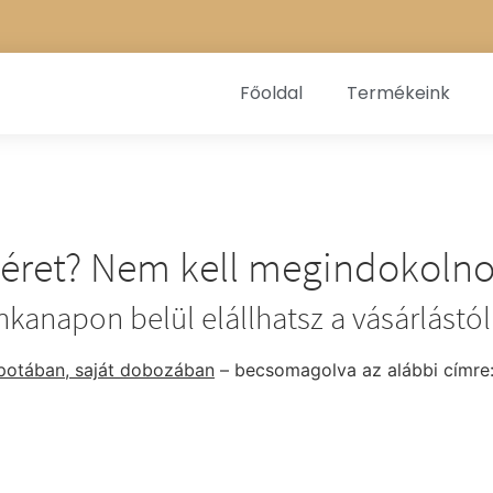
Főoldal
Termékeink
méret? Nem kell megindokoln
kanapon belül elállhatsz a vásárlástól
apotában, saját dobozában
– becsomagolva az alábbi címre