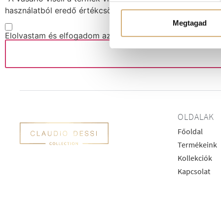
használatból eredő értékcsökkenésért is felelősséggel tar
Megtagad
Elolvastam és elfogadom az
Adatvédelmi nyilatkozatot!
OLDALAK
Főoldal
Termékeink
Kollekciók
Kapcsolat