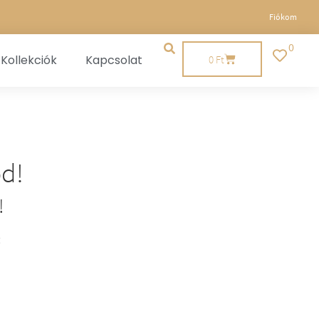
Fiókom
0
Kollekciók
Kapcsolat
0
Ft
od!
!
: