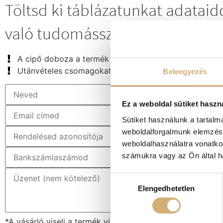
Töltsd ki táblázatunkat adataid
való tudomásszerzéstől számítot
A cipő doboza a termék részét képezi, ezért kérünk,
Utánvételes csomagokat nem áll módunkban átvenni.
Beleegyezés
Ez a weboldal sütiket haszn
Sütiket használunk a tartal
weboldalforgalmunk elemzésé
weboldalhasználatra vonatko
számukra vagy az Ön által ha
Hozzájárulás
Elengedhetetlen
kiválasztása
*A vásárló viseli a termék visszaküldésének közvetlen k