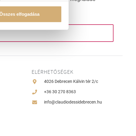
Összes elfogadása
ELÉRHETŐSÉGEK
4026 Debrecen Kálvin tér 2/c
+36 30 270 8363
info@claudiodessidebrecen.hu