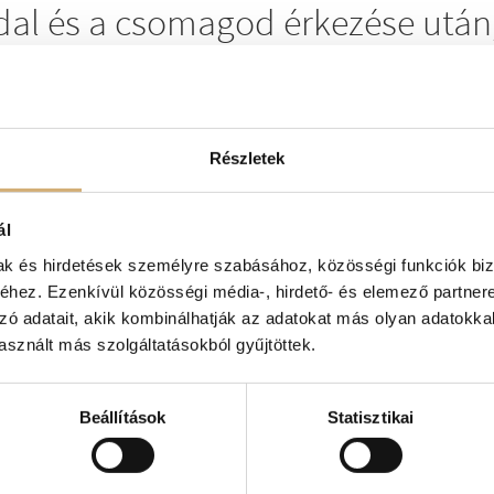
dal és a csomagod érkezése után,
t 14 munkanapon belül visszauta
 hogy a dobozt csomagold be, ne ragasztószalagozd körbe!
Részletek
ál
mak és hirdetések személyre szabásához, közösségi funkciók biz
hez. Ezenkívül közösségi média-, hirdető- és elemező partner
zó adatait, akik kombinálhatják az adatokat más olyan adatokka
sznált más szolgáltatásokból gyűjtöttek.
Beállítások
Statisztikai
öltségét és a termék jellegének, tulajdonságainak megálla