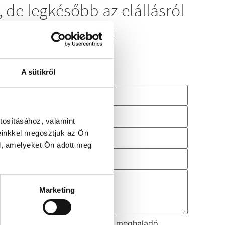
 de legkésőbb az elállásról
ljuk a vételárat!
A sütikről
tosításához, valamint
einkkel megosztjuk az Ön
l, amelyeket Ön adott meg
Marketing
pításához szükséges használatot meghaladó