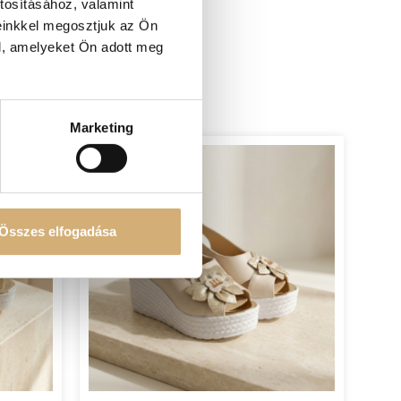
tosításához, valamint
einkkel megosztjuk az Ön
l, amelyeket Ön adott meg
Marketing
-20%
Összes elfogadása