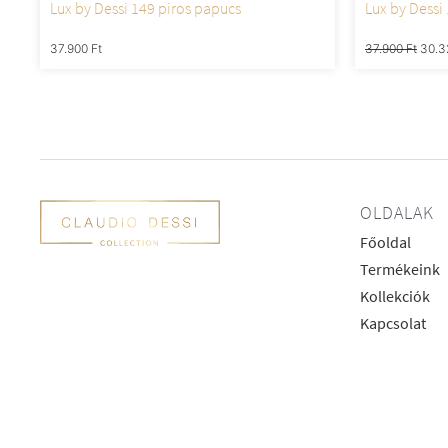
Lux by Dessi 149 piros papucs
Lux by Dessi
37.900
Ft
37.900
Ft
30.
OLDALAK
Főoldal
Termékeink
Kollekciók
Kapcsolat