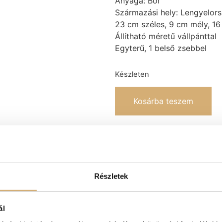
Anyaga: Bőr
Származási hely: Lengyelor
23 cm széles, 9 cm mély, 1
Állítható méretű vállpánttal
Egyterű, 1 belső zsebbel
Készleten
Kosárba teszem
Kategóriák
-20%
,
Kék metál Ko
TAVASZ-NYÁR
Címke
Lux by Dessi
Részletek
ál