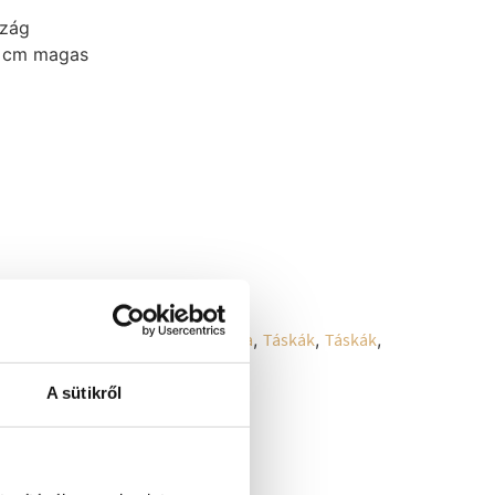
szág
6 cm magas
llekció
,
LEÉRTÉKELÉS
,
Oldaltáska
,
Táskák
,
Táskák
,
A sütikről