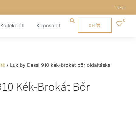
Fiókom
0
Kollekciók
Kapcsolat
0
Ft
kák
/ Lux by Dessi 910 kék-brokát bőr oldaltáska
910 Kék-Brokát Bőr