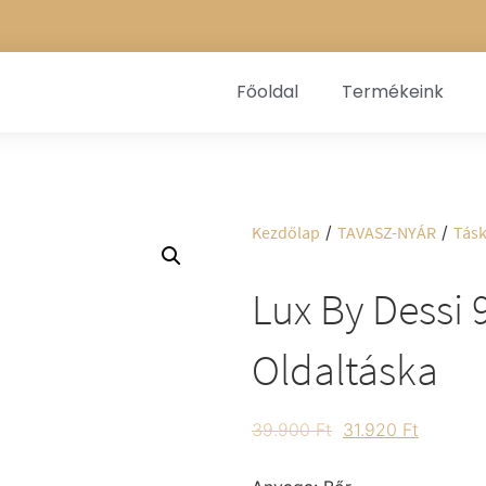
Főoldal
Termékeink
Kezdőlap
/
TAVASZ-NYÁR
/
Tás
Lux By Dessi 
Oldaltáska
39.900
Ft
31.920
Ft