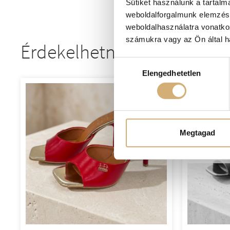
Sütiket használunk a tartal
weboldalforgalmunk elemzésé
weboldalhasználatra vonatko
számukra vagy az Ön által ha
Érdekelhetnek még
Hozzájárulás
Elengedhetetlen
kiválasztása
-20%
Megtagad