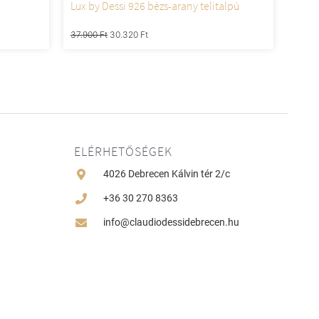
Lux by Dessi 926 bézs-arany telitalpú
37.900
Ft
30.320
Ft
ELÉRHETŐSÉGEK
4026 Debrecen Kálvin tér 2/c
+36 30 270 8363
info@claudiodessidebrecen.hu