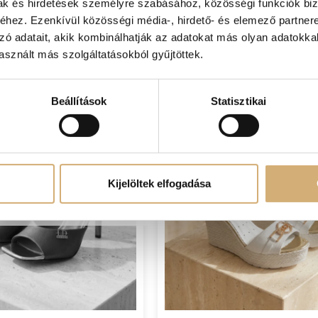
mak és hirdetések személyre szabásához, közösségi funkciók biz
hez. Ezenkívül közösségi média-, hirdető- és elemező partner
zó adatait, akik kombinálhatják az adatokat más olyan adatokka
sznált más szolgáltatásokból gyűjtöttek.
Beállítások
Statisztikai
Kijelöltek elfogadása