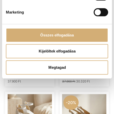
Érdekelhetnek még
Marketing
-20%
Összes elfogadása
Kijelöltek elfogadása
Lux by Dessi 149 piros
Lux by Dessi 149 csoki
Megtagad
papucs
perla papucs
37.900
Ft
37.900
Ft
30.320
Ft
-20%