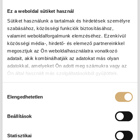
nap.
Ez a weboldal sütiket használ
Származási hely: Lengyelország
Sütiket használunk a tartalmak és hirdetések személyre
szabásához, közösségi funkciók biztosításához,
Méret
valamint weboldalforgalmunk elemzéséhez. Ezenkívül
közösségi média-, hirdető- és elemező partnereinkkel
L
M
S
megosztjuk az Ön weboldalhasználatra vonatkozó
adatait, akik kombinálhatják az adatokat más olyan
adatokkal, amelyeket Ön adott meg számukra vagy az
-
+
Kosárba teszem
Ön által használt más szolgáltatásokból gyűjtöttek.
Hozzájárulás
Elengedhetetlen
kiválasztása
Cikkszám
N/A
Kategóriák
-50%
,
LEÉRTÉKELÉS
,
Luxury Collection
,
Ruhák
,
Szoknya
Beállítások
Címkék
csakonline
,
Lux by Dessi
Statisztikai