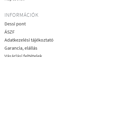
INFORMÁCIÓK
Dessi pont
ÁSZF
Adatkezelési tájékoztató
Garancia, elállás
Vásárlási feltételek
Szállítás
Visszaküldés
Csere
Használati utasítás
ELÉRHETŐSÉGEK
4026 Debrecen Kálvin tér 2/c
+36 30 270 8363