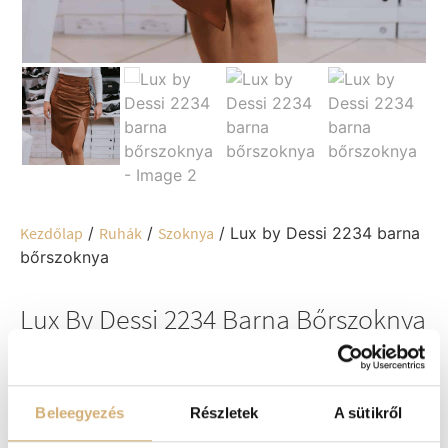
Kezdőlap
/
Ruhák
/
Szoknya
/ Lux by Dessi 2234 barna
bőrszoknya
Lux By Dessi 2234 Barna Bőrszoknya
34.900
Ft
17.450
Ft
Beleegyezés
Részletek
A sütikről
A termék csak online elérhető. Szállítási idő: 3-5