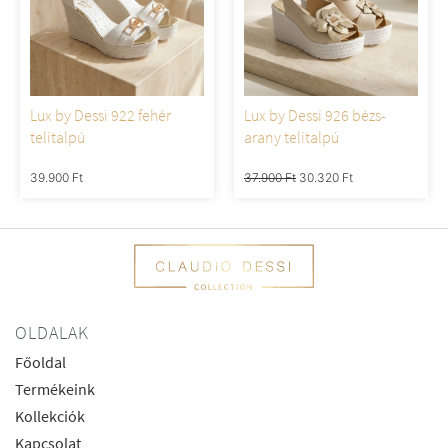
Lux by Dessi 922 fehér
Lux by Dessi 926 bézs-
telitalpú
arany telitalpú
39.900
Ft
37.900
Ft
30.320
Ft
OLDALAK
Főoldal
Termékeink
Kollekciók
Kapcsolat