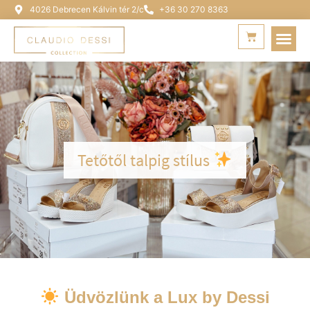
4026 Debrecen Kálvin tér 2/c
+36 30 270 8363
Tetőtől talpig stílus
Üdvözlünk a Lux by Dessi