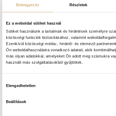
Beleegyezés
Részletek
Vannak pillanatok, amikor az elegancia nem
Ez a weboldal sütiket használ
csak választás, hanem érzés.
Sütiket használunk a tartalmak és hirdetések személyre sz
Az alkalmi kollekció kifinomult részletekkel,
közösségi funkciók biztosításához, valamint weboldalforga
nőies vonalakkal és lenyűgöző megjelenéssel
Ezenkívül közösségi média-, hirdető- és elemező partnerein
készült azoknak a pillanatoknak, amelyek
Ön weboldalhasználatra vonatkozó adatait, akik kombinálhat
igazán számítanak.
más olyan adatokkal, amelyeket Ön adott meg számukra vag
használt más szolgáltatásokból gyűjtöttek.
VÁSÁRLÁS
Hozzájárulás
Elengedhetetlen
kiválasztása
Beállítások