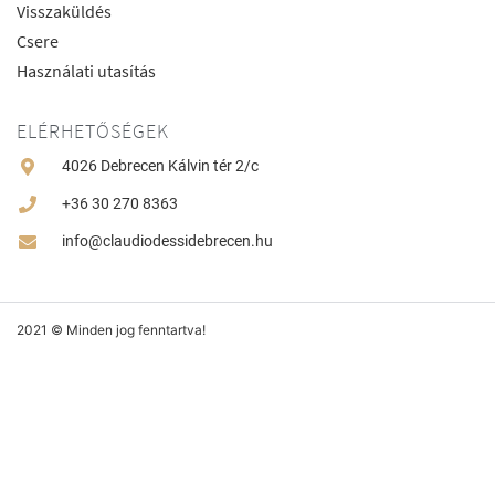
Visszaküldés
Csere
Használati utasítás
ELÉRHETŐSÉGEK
4026 Debrecen Kálvin tér 2/c
+36 30 270 8363
info@claudiodessidebrecen.hu
2021 © Minden jog fenntartva!