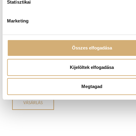
Statisztikai
Luxury
Marketing
Kifinomultság, prémium részletek és lenyűgöző
Összes elfogadása
elegancia egy különleges kollekcióban.
A Luxury kollekció azoknak készült, akik nem
Kijelöltek elfogadása
csupán egy cipőt vagy kiegészítőt választanak,
hanem egy teljes élményt – magabiztos
megjelenést és időtlen stílust.
Megtagad
VÁSÁRLÁS