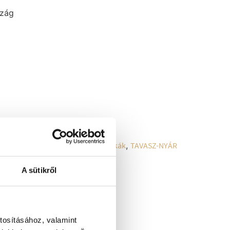
szág
TÉKELÉS
,
Oldaltáska
,
Táskák
,
Táskák
,
TAVASZ-NYÁR
A sütikről
tosításához, valamint