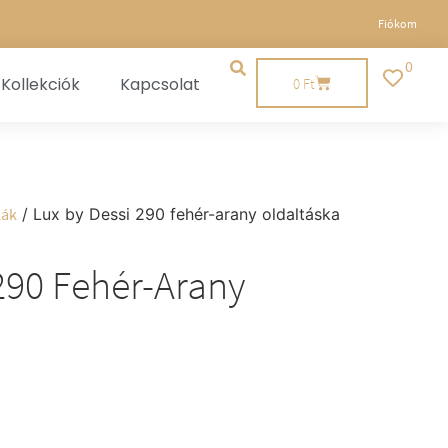
Fiókom
0
Kollekciók
Kapcsolat
0
Ft
kák
/ Lux by Dessi 290 fehér-arany oldaltáska
290 Fehér-Arany