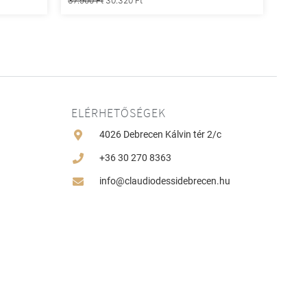
37.900
Ft
30.320
Ft
ELÉRHETŐSÉGEK
4026 Debrecen Kálvin tér 2/c
+36 30 270 8363
info@claudiodessidebrecen.hu