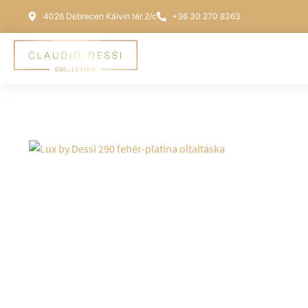
4026 Debrecen Kálvin tér 2/c
+36 30 270 8363