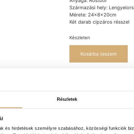
Anyaga: Rostbőr
Származási hely: Lengyelor
Mérete: 24x8x20cm
Két darab cipzáros résszel
Készleten
Kosárba teszem
Kategóriák
-20%
,
Basic
,
LEÉR
Címke
Lux by Dessi
Részletek
ál
mak és hirdetések személyre szabásához, közösségi funkciók biz