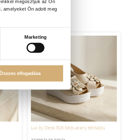
einkkel megosztjuk az Ön
l, amelyeket Ön adott meg
Marketing
-20%
Összes elfogadása
Lux by Dessi 926 bézs-arany telitalpú