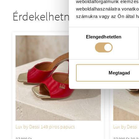
weboldalforgalmunk elemzésé
weboldalhasználatra vonatko
Érdekelhetnek még
számukra vagy az Ön által ha
Hozzájárulás
Elengedhetetlen
kiválasztása
-20%
Megtagad
Lux by Dessi 149 piros papucs
Lux by Dessi