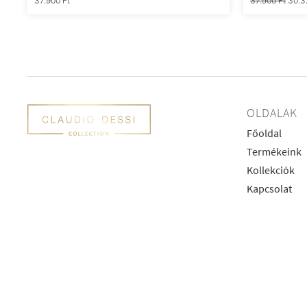
37.900
Ft
37.900
Ft
30.
OLDALAK
Főoldal
Termékeink
Kollekciók
Kapcsolat