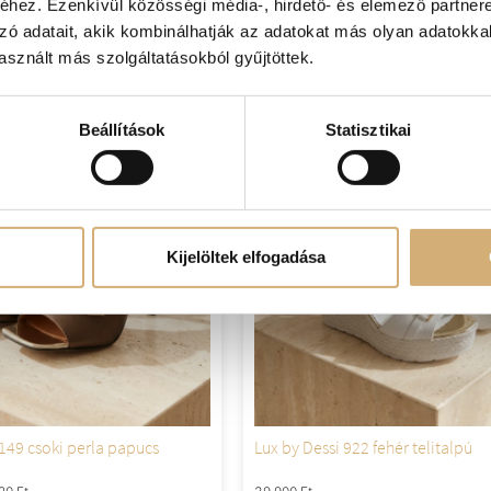
hez. Ezenkívül közösségi média-, hirdető- és elemező partner
zó adatait, akik kombinálhatják az adatokat más olyan adatokka
sznált más szolgáltatásokból gyűjtöttek.
Beállítások
Statisztikai
Kijelöltek elfogadása
 149 csoki perla papucs
Lux by Dessi 922 fehér telitalpú