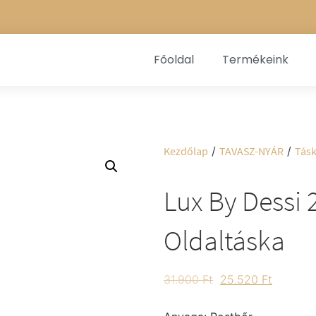
Főoldal
Termékeink
Kezdőlap
/
TAVASZ-NYÁR
/
Tás
Lux By Dessi 
Oldaltáska
31.900
Ft
25.520
Ft