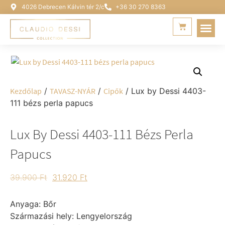
4026 Debrecen Kálvin tér 2/c
+36 30 270 8363
Kezdőlap
/
TAVASZ-NYÁR
/
Cipők
/ Lux by Dessi 4403-
111 bézs perla papucs
Lux By Dessi 4403-111 Bézs Perla
Papucs
39.900
Ft
31.920
Ft
Anyaga: Bőr
Származási hely: Lengyelország