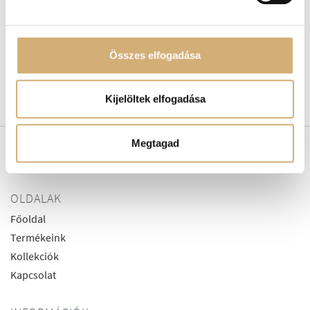
Lux by Dessi 922 fehér
Lux by Dessi 926 bézs-
Összes elfogadása
telitalpú
arany telitalpú
39.900
Ft
37.900
Ft
30.320
Ft
Kijelöltek elfogadása
Megtagad
OLDALAK
Főoldal
Termékeink
Kollekciók
Kapcsolat