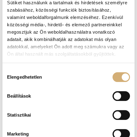
Sütiket használunk a tartalmak és hirdetések személyre
szabásához, közösségi funkciók biztosításához,
-20%
valamint weboldalforgalmunk elemzéséhez. Ezenkívül
közösségi média-, hirdető- és elemező partnereinkkel
megosztjuk az Ön weboldalhasználatra vonatkozó
adatait, akik kombinálhatják az adatokat más olyan
adatokkal, amelyeket Ön adott meg számukra vagy az
Ön által használt más szolgáltatásokból gyűjtöttek.
Lux by Dessi 149 piros
Lux by Dessi 149 csoki
Hozzájárulás
papucs
perla papucs
Elengedhetetlen
kiválasztása
37.900
Ft
37.900
Ft
30.320
Ft
Beállítások
-20%
Statisztikai
Marketing