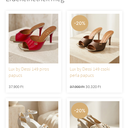
-20%
Lux by Dessi 149 piros
Lux by Dessi 149 csoki
papucs
perla papucs
37.900
Ft
37.900
Ft
30.320
Ft
-20%