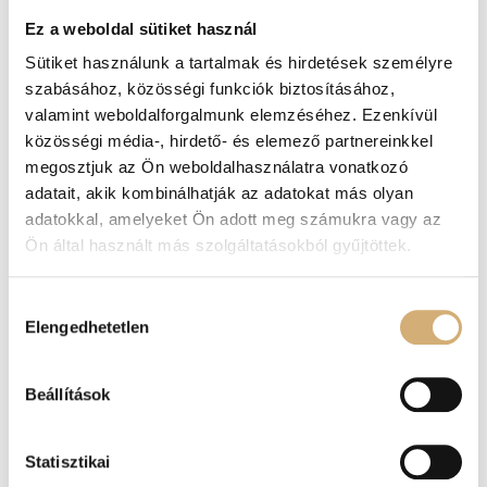
részletek.
Ez a weboldal sütiket használ
Stabil, széles pántok a biztos tartásért.
Sütiket használunk a tartalmak és hirdetések személyre
Időtlen fekete szín, amely minden outfithez
szabásához, közösségi funkciók biztosításához,
könnyedén illeszkedik.
valamint weboldalforgalmunk elemzéséhez. Ezenkívül
Prémium kidolgozás és exkluzív megjelenés.
közösségi média-, hirdető- és elemező partnereinkkel
Outfit tipp
megosztjuk az Ön weboldalhasználatra vonatkozó
adatait, akik kombinálhatják az adatokat más olyan
Párosítsd egy lenvászon nadrággal és fehér blúzzal a
adatokkal, amelyeket Ön adott meg számukra vagy az
kifinomult nyári eleganciáért, vagy viseld egy lenge
Ön által használt más szolgáltatásokból gyűjtöttek.
maxiruhával és arany kiegészítőkkel a nőies, üdülős
hangulatért. Farmer rövidnadrággal és egy egyszerű
Hozzájárulás
felsővel is stílusos választás, ha a kényelmet luxus
Elengedhetetlen
kiválasztása
megjelenéssel szeretnéd ötvözni.
A Lux by Dessi fekete bőr telitalpú papucs a modern
Beállítások
nő gardróbjának nélkülözhetetlen darabja. Prémium
minőségű valódi bőrből készült, elegáns
részleteivel és kiemelkedő kényelmével minden
Statisztikai
lépésedet magabiztossá és stílusossá varázsolja.