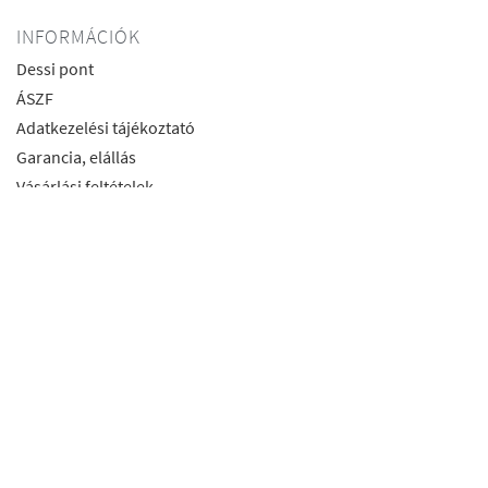
INFORMÁCIÓK
Dessi pont
ÁSZF
Adatkezelési tájékoztató
Garancia, elállás
Vásárlási feltételek
Szállítás
Visszaküldés
Csere
Használati utasítás
ELÉRHETŐSÉGEK
4026 Debrecen Kálvin tér 2/c
+36 30 270 8363
info@claudiodessidebrecen.hu