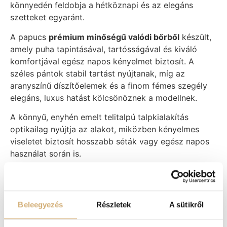
könnyedén feldobja a hétköznapi és az elegáns
szetteket egyaránt.
A papucs
prémium minőségű valódi bőrből
készült,
amely puha tapintásával, tartósságával és kiváló
komfortjával egész napos kényelmet biztosít. A
széles pántok stabil tartást nyújtanak, míg az
aranyszínű díszítőelemek és a finom fémes szegély
elegáns, luxus hatást kölcsönöznek a modellnek.
A könnyű, enyhén emelt telitalpú talpkialakítás
optikailag nyújtja az alakot, miközben kényelmes
viseletet biztosít hosszabb séták vagy egész napos
használat során is.
Miért fogod szeretni?
Prémium minőségű valódi bőrből
készült.
Beleegyezés
Részletek
A sütikről
Kényelmes, könnyű telitalpú kialakítás.
Elegáns aranyszínű díszítőelemek és fémes