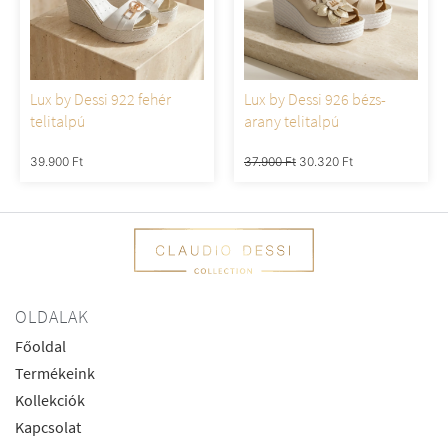
Lux by Dessi 922 fehér
Lux by Dessi 926 bézs-
telitalpú
arany telitalpú
39.900
Ft
37.900
Ft
30.320
Ft
OLDALAK
Főoldal
Termékeink
Kollekciók
Kapcsolat