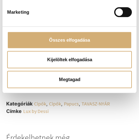
Anyaga: Bőr
Marketing
Származási hely: Lengyelország
Méret
Összes elfogadása
36
37
38
39
40
Kijelöltek elfogadása
-
+
Kosárba teszem
Megtagad
Kategóriák
Cipők
,
Cipők
,
Papucs
,
TAVASZ-NYÁR
Címke
Lux by Dessi
Érdekelhetnek még