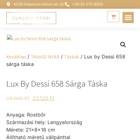
4026 Debrecen Kálvin tér 2/c
+36 30 270 8363
Kezdőlap
/
TAVASZ-NYÁR
/
Táskák
/ Lux by Dessi 658
sárga táska
Lux By Dessi 658 Sárga Táska
28.900
Ft
23.120
Ft
Anyaga: Rostbőr
Származási hely: Lengyelország
Mérete: 21x8x16 cm
Állítható méretű vállpánttal