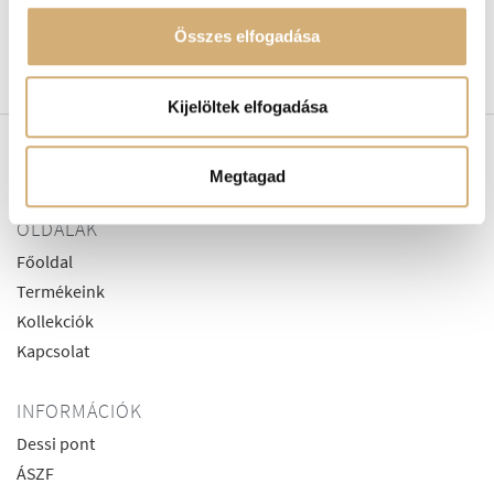
telitalpú
arany telitalpú
Összes elfogadása
39.900
Ft
37.900
Ft
30.320
Ft
Kijelöltek elfogadása
Megtagad
OLDALAK
Főoldal
Termékeink
Kollekciók
Kapcsolat
INFORMÁCIÓK
Dessi pont
ÁSZF