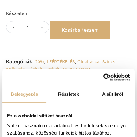
Készleten
-
+
Kosárba teszem
Kategóriák
-20%
,
LEÉRTÉKELÉS
,
Oldaltáska
,
Színes
Kollekció
,
Táskák
,
Táskák
,
TAVASZ-NYÁR
Címke
Lux by Dessi
Beleegyezés
Részletek
A sütikről
Érdekelhetnek még
Ez a weboldal sütiket használ
Sütiket használunk a tartalmak és hirdetések személyre
-20%
szabásához, közösségi funkciók biztosításához,