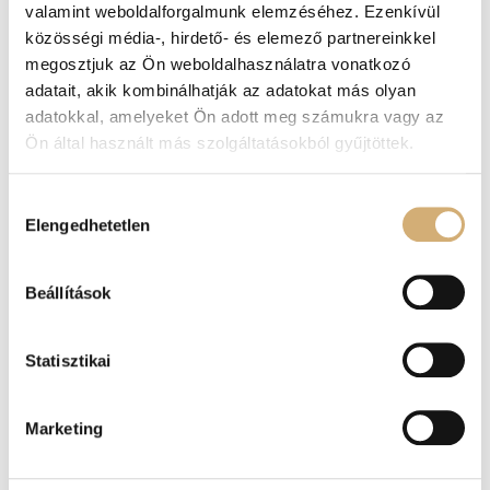
valamint weboldalforgalmunk elemzéséhez. Ezenkívül
közösségi média-, hirdető- és elemező partnereinkkel
megosztjuk az Ön weboldalhasználatra vonatkozó
adatait, akik kombinálhatják az adatokat más olyan
adatokkal, amelyeket Ön adott meg számukra vagy az
Ön által használt más szolgáltatásokból gyűjtöttek.
Lux by Dessi 149 piros
Lux by Dessi 149 csoki
papucs
perla papucs
Hozzájárulás
37.900
Ft
37.900
Ft
30.320
Ft
Elengedhetetlen
kiválasztása
Beállítások
-20%
Statisztikai
Marketing
Lux by Dessi 922 fehér
Lux by Dessi 926 bézs-