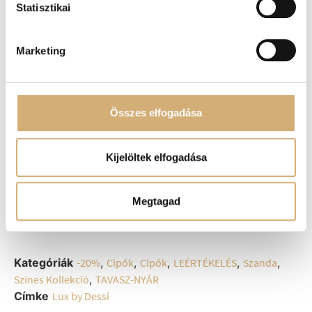
Statisztikai
megjelenésért.
Anyaga: Bőr
Marketing
Származási hely: Lengyelország
Talpvastagság: 3/5cm
Méret
Összes elfogadása
36
37
38
39
40
Kijelöltek elfogadása
-
+
Kosárba teszem
Megtagad
Kategóriák
-20%
,
Cipők
,
Cipők
,
LEÉRTÉKELÉS
,
Szanda
,
Színes Kollekció
,
TAVASZ-NYÁR
Címke
Lux by Dessi