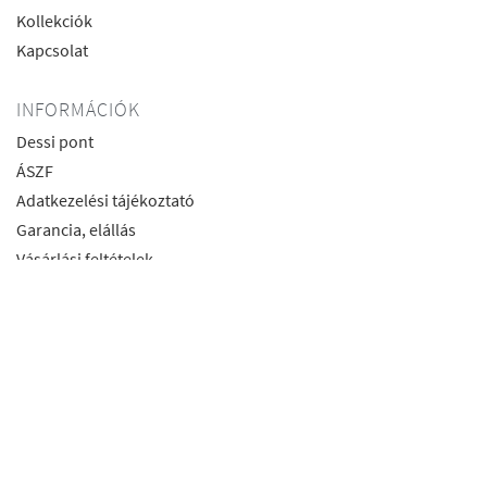
Kollekciók
Kapcsolat
INFORMÁCIÓK
Dessi pont
ÁSZF
Adatkezelési tájékoztató
Garancia, elállás
Vásárlási feltételek
Szállítás
Visszaküldés
Csere
Használati utasítás
ELÉRHETŐSÉGEK
4026 Debrecen Kálvin tér 2/c