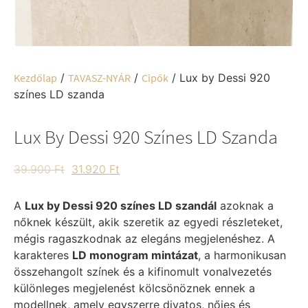
Kezdőlap
/
TAVASZ-NYÁR
/
Cipők
/ Lux by Dessi 920
színes LD szanda
Lux By Dessi 920 Színes LD Szanda
39.900
Ft
31.920
Ft
A
Lux by Dessi 920 színes LD szandál
azoknak a
nőknek készült, akik szeretik az egyedi részleteket,
mégis ragaszkodnak az elegáns megjelenéshez. A
karakteres
LD monogram mintázat
, a harmonikusan
összehangolt színek és a kifinomult vonalvezetés
különleges megjelenést kölcsönöznek ennek a
modellnek, amely egyszerre divatos, nőies és