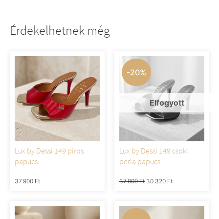
Érdekelhetnek még
-20%
Lux by Dessi 149 piros
Lux by Dessi 149 csoki
papucs
perla papucs
37.900
Ft
37.900
Ft
30.320
Ft