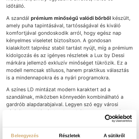
időtálló.
A szandál
prémium minőségű valódi bőrből
készült,
amely puha tapintásával, tartósságával és kiváló
komfortjával gondoskodik arról, hogy egész nap
kényelmes viseletet biztosítson. A gondosan
kialakított talprész stabil tartást nyújt, míg a prémium
kidolgozás és az igényes részletek a Lux by Dessi
márkára jellemző exkluzív minőséget tükrözik. Ez a
modell nemcsak stílusos, hanem praktikus választás
is a mindennapokra és a nyári programokra.
A színes LD mintázat modern karaktert ad a
szandálnak, miközben könnyedén kombinálható a
gardrób alapdarabjaival. Legyen szó egy városi
sétáról, nyaralásról, kerti partiról vagy egy elegáns
nappali eseményről, ez a szandál minden
összeállításnak különleges megjelenést kölcsönöz.
Beleegyezés
Részletek
A sütikről