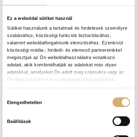
Miért fogod szeretni?
Prémium minőségű valódi bőrből
készült.
Ez a weboldal sütiket használ
Egyedi, színes
LD monogram
design.
Sütiket használunk a tartalmak és hirdetések személyre
Kényelmes kialakítás a hosszú, komfortos
szabásához, közösségi funkciók biztosításához,
viseletért.
valamint weboldalforgalmunk elemzéséhez. Ezenkívül
Letisztult, mégis karakteres nőies megjelenés.
közösségi média-, hirdető- és elemező partnereinkkel
Prémium kidolgozás és időtálló minőség.
megosztjuk az Ön weboldalhasználatra vonatkozó
Tökéletes választás hétköznapi és elegáns nyári
adatait, akik kombinálhatják az adatokat más olyan
outfitekhez.
adatokkal, amelyeket Ön adott meg számukra vagy az
Outfit tipp
Ön által használt más szolgáltatásokból gyűjtöttek.
Párosítsd egy fehér lenruhával, bézs
Hozzájárulás
nadrágkosztümmel vagy világos farmerrel és egy
Elengedhetetlen
kiválasztása
egyszerű felsővel, hogy a szandál különleges
mintázata kerüljön a figyelem középpontjába.
Egészítsd ki egy
Lux by Dessi
monogramos vagy
Beállítások
natúr árnyalatú kézitáskával és finom arany
ékszerekkel a harmonikus, luxushatású