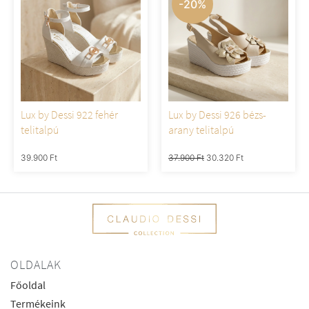
-20%
Lux by Dessi 922 fehér
Lux by Dessi 926 bézs-
telitalpú
arany telitalpú
39.900
Ft
37.900
Ft
30.320
Ft
OLDALAK
Főoldal
Termékeink