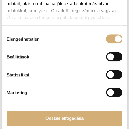
adatait, akik kombinálhatják az adatokat más olyan
adatokkal, amelyeket Ön adott meg számukra vagy az
Ön által használt más szolgáltatásokból gyűjtöttek.
Hozzájárulás
Lux by Dessi 857 bézs
Lux by Dessi 260 bézs
Elengedhetetlen
kiválasztása
kézitáska
papucs
36.900
Ft
36.900
Ft
Beállítások
Statisztikai
-20%
Marketing
Összes elfogadása
Lux by Dessi 857 fehér
Lux by Dessi 260 fehér