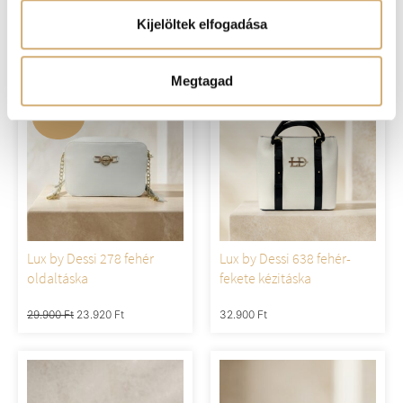
fehér kézitáska
papucs
Kijelöltek elfogadása
36.900
Ft
29.520
Ft
36.900
Ft
Megtagad
-20%
Lux by Dessi 278 fehér
Lux by Dessi 638 fehér-
oldaltáska
fekete kézitáska
29.900
Ft
23.920
Ft
32.900
Ft