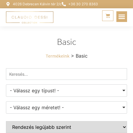
4026 Debrecen Kálvin tér 2/c
+36 30 270 8363
Basic
Termékeink
> Basic
- Válassz egy típust! -
- Válassz egy méretet! -