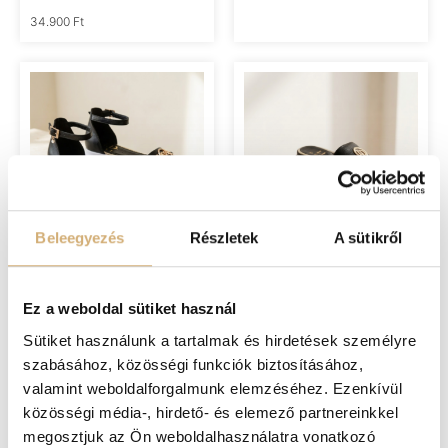
34.900
Ft
Beleegyezés
Részletek
A sütikről
Lux by Dessi 920 fekete
Lux y Dessi 260 fekete
szanda
papucs
Ez a weboldal sütiket használ
37.900
Ft
36.900
Ft
Sütiket használunk a tartalmak és hirdetések személyre
szabásához, közösségi funkciók biztosításához,
valamint weboldalforgalmunk elemzéséhez. Ezenkívül
közösségi média-, hirdető- és elemező partnereinkkel
megosztjuk az Ön weboldalhasználatra vonatkozó