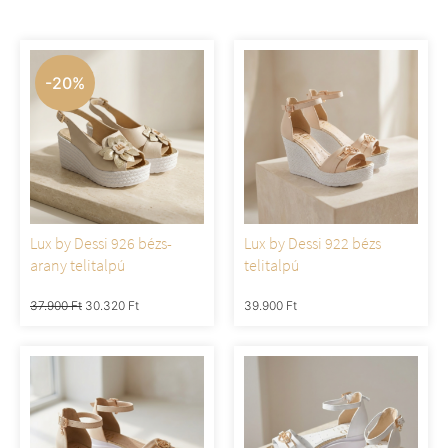
-20%
Lux by Dessi 926 bézs-
Lux by Dessi 922 bézs
arany telitalpú
telitalpú
37.900
Ft
30.320
Ft
39.900
Ft