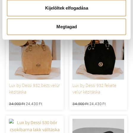
oldaltáska
csokibarna hátitáska
Kijelöltek elfogadása
29.900
Ft
29.900
Ft
Megtagad
-30%
-30%
Lux by Dessi 932 bézs velúr
Lux by Dessi 932 fekete
kézitáska
velúr kézitáska
34.900
Ft
24.430
Ft
34.900
Ft
24.430
Ft