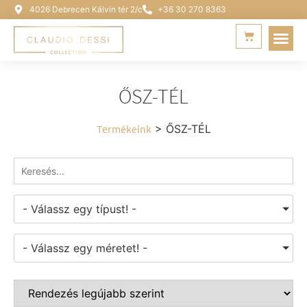
4026 Debrecen Kálvin tér 2/c
+36 30 270 8363
ŐSZ-TÉL
Termékeink
> ŐSZ-TÉL
- Válassz egy típust! -
- Válassz egy méretet! -