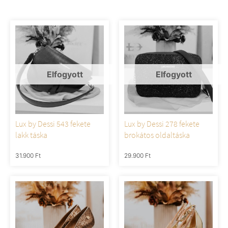
Lux by Dessi 543 fekete
Lux by Dessi 278 fekete
lakk táska
brokátos oldaltáska
31.900
Ft
29.900
Ft