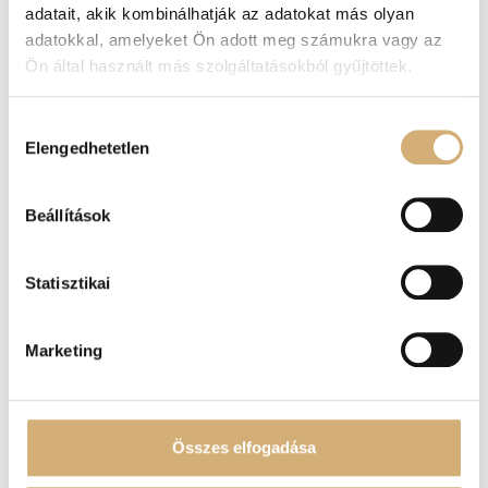
adatait, akik kombinálhatják az adatokat más olyan
lakk bőr oldaltáska
adatokkal, amelyeket Ön adott meg számukra vagy az
Ön által használt más szolgáltatásokból gyűjtöttek.
43.900
Ft
Hozzájárulás
Lux by Dessi 170 bordó
Elengedhetetlen
kiválasztása
lakk bőroldaltáska
43.900
Ft
Beállítások
Statisztikai
Marketing
Összes elfogadása
Lux by Dessi 258 barna
Lux by Dessi 586/L