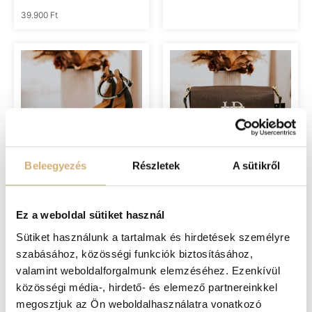
39.900
Ft
Beleegyezés
Részletek
A sütikről
Lux by Dessi 2258 fekete
Lux by Dessi 931
magassarkú
csokibarna kézitáska
Ez a weboldal sütiket használ
39.900
Ft
34.900
Ft
Sütiket használunk a tartalmak és hirdetések személyre
szabásához, közösségi funkciók biztosításához,
valamint weboldalforgalmunk elemzéséhez. Ezenkívül
közösségi média-, hirdető- és elemező partnereinkkel
megosztjuk az Ön weboldalhasználatra vonatkozó
Lux by Dessi 170 fekete