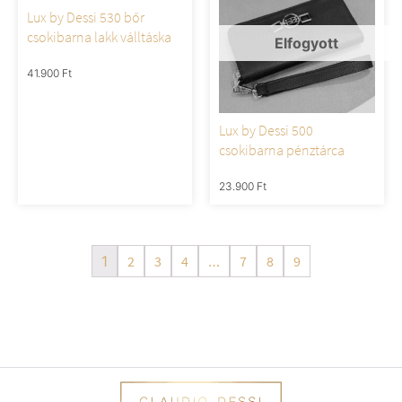
Lux by Dessi 530 bőr
csokibarna lakk válltáska
41.900
Ft
Lux by Dessi 500
csokibarna pénztárca
23.900
Ft
1
2
3
4
…
7
8
9