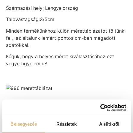
Származási hely: Lengyelország
Talpvastagság:3/5cm
Minden termékünkhöz külön mérettáblázatot töltünk
fel, az általunk lemért pontos cm-ben megadott
adatokkal.
Kérjük, hogy a helyes méret kiválasztásához ezt
vegye figyelembe!
Méret
35
36
37
38
39
40
41
Beleegyezés
Részletek
A sütikről