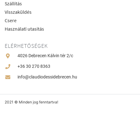
Szállítás
Visszaküldés
Csere
Használati utasítás
ELÉRHETŐSÉGEK
4026 Debrecen Kálvin tér 2/c
+36 30 270 8363
info@claudiodessidebrecen.hu
2021 © Minden jog fenntartva!