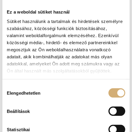
-
+
Kosárba teszem
Ez a weboldal sütiket használ
Sütiket használunk a tartalmak és hirdetések személyre
szabásához, közösségi funkciók biztosításához,
valamint weboldalforgalmunk elemzéséhez. Ezenkívül
Kategóriák
-30%
,
Basic
,
Cipők
,
Cipők
,
Cipők
,
Claudio
közösségi média-, hirdető- és elemező partnereinkkel
Dessi Napok
,
ŐSZ-TÉL
,
Slipon
,
TAVASZ-NYÁR
megosztjuk az Ön weboldalhasználatra vonatkozó
Címke
Lux by Dessi
adatait, akik kombinálhatják az adatokat más olyan
adatokkal, amelyeket Ön adott meg számukra vagy az
Ön által használt más szolgáltatásokból gyűjtöttek.
Érdekelhetnek még
Hozzájárulás
Elengedhetetlen
kiválasztása
-20%
Beállítások
Statisztikai